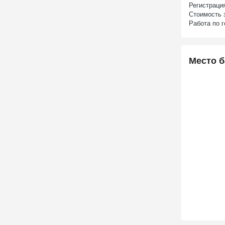
Регистраци
Стоимость 
Работа по г
Место б