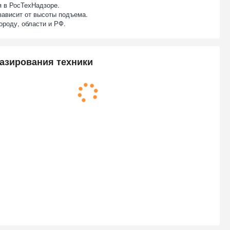
я в РосТехНадзоре.
зависит от высоты подъема.
ороду, области и РФ.
азирования техники