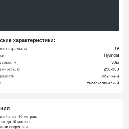
ские характеристики:
ылет стрелы, м
19
си
Hyundai
дъема, м
30м
мность, кг
250-300
димости
обычный
к
телескопический
ании
ки Hansin 30 метров.
лет до 19 метров.
льки вокруг оси.